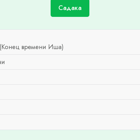
Садака
(Конец времени Иша)
чи