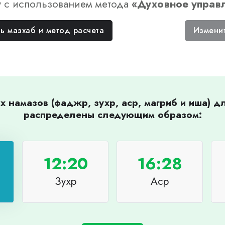
у
с использованием метода
«
Духовное управ
ь мазхаб и метод расчета
Измени
 намазов (фаджр, зухр, аср, магриб и иша) 
распределены следующим образом:
12:20
16:28
Зухр
Аср