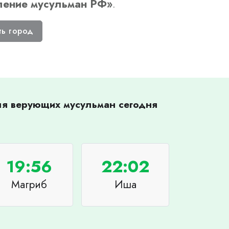
ление мусульман РФ
»
.
ть город
для верующих мусульман сегодня
19:56
22:02
Магриб
Иша