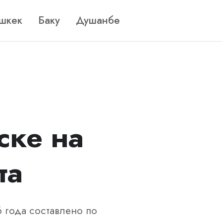
шкек
Баку
Душанбе
ске на
та
6 года составлено по