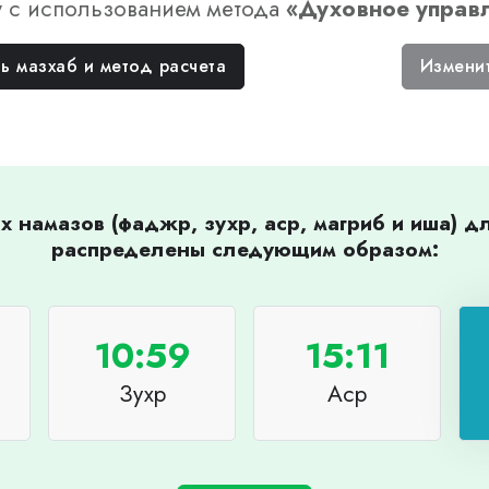
у
с использованием метода
«
Духовное управ
ь мазхаб и метод расчета
Измени
 намазов (фаджр, зухр, аср, магриб и иша) 
распределены следующим образом:
10:59
15:11
Зухр
Аср