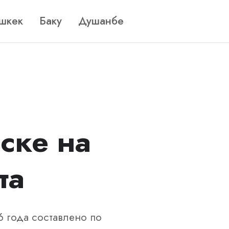
шкек
Баку
Душанбе
ске на
та
6 года составлено по