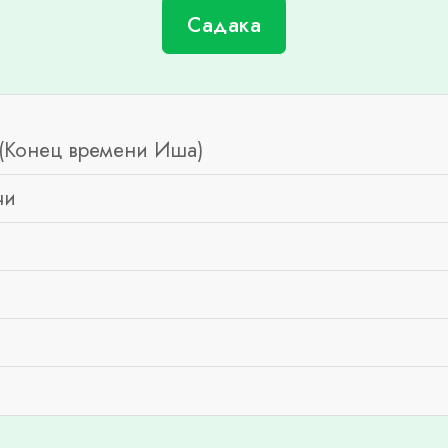
Садака
(Конец времени Иша)
чи