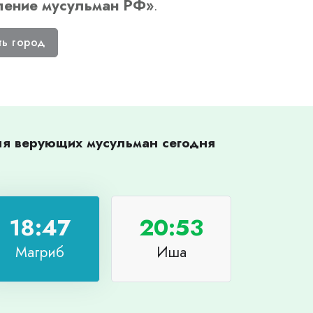
ление мусульман РФ
»
.
ть город
для верующих мусульман сегодня
18:47
20:53
Магриб
Иша