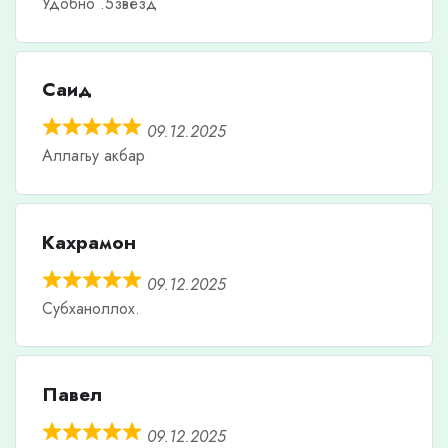
Удобно .5звезд
Саид
09.12.2025
Аллагьу акбар
Кахрамон
09.12.2025
Субханоллох.
Павел
09.12.2025