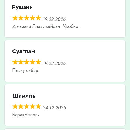
Рушани
19.02.2026
Джазаки Ллаху хайран. Удобно.
Султпан
19.02.2026
Плаху окбар!
Шамиль
24.12.2025
БаракАллагь