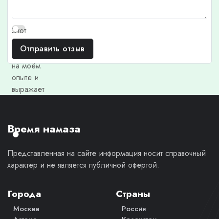
Этот
отзыв
Отправить отзыв
основан
на моём
опыте и
выражает
моё
личное
мнение.
Время намаза
Представленная на сайте информация носит справочный
характер и не является публичной офертой.
Города
Страны
Москва
Россия