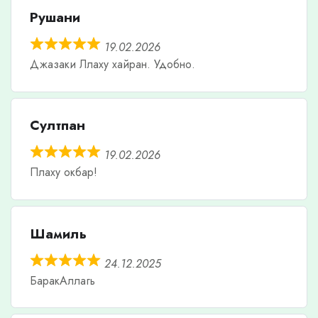
Рушани
19.02.2026
Джазаки Ллаху хайран. Удобно.
Султпан
19.02.2026
Плаху окбар!
Шамиль
24.12.2025
БаракАллагь