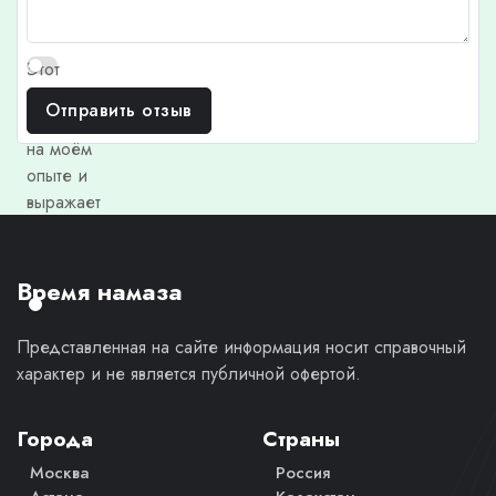
Этот
отзыв
Отправить отзыв
основан
на моём
опыте и
выражает
моё
личное
мнение.
Время намаза
Представленная на сайте информация носит справочный
характер и не является публичной офертой.
Города
Страны
Москва
Россия