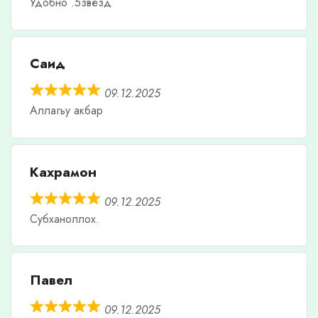
Удобно .5звезд
Саид
09.12.2025
Аллагьу акбар
Кахрамон
09.12.2025
Субханоллох.
Павел
09.12.2025