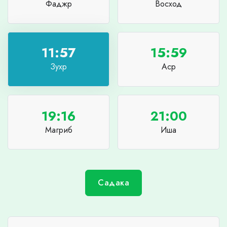
Фаджр
Восход
11:57
15:59
Зухр
Аср
19:16
21:00
Магриб
Иша
Садака