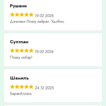
Рушани
19.02.2026
Джазаки Ллаху хайран. Удобно.
Султпан
19.02.2026
Плаху окбар!
Шамиль
24.12.2025
БаракАллагь