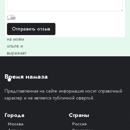
Этот
отзыв
Отправить отзыв
основан
на моём
опыте и
выражает
моё
личное
мнение.
Время намаза
Представленная на сайте информация носит справочный
характер и не является публичной офертой.
Города
Страны
Москва
Россия