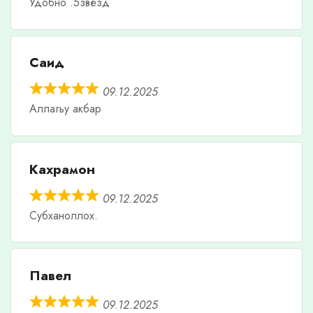
Удобно .5звезд
Саид
09.12.2025
Аллагьу акбар
Кахрамон
09.12.2025
Субханоллох.
Павел
09.12.2025