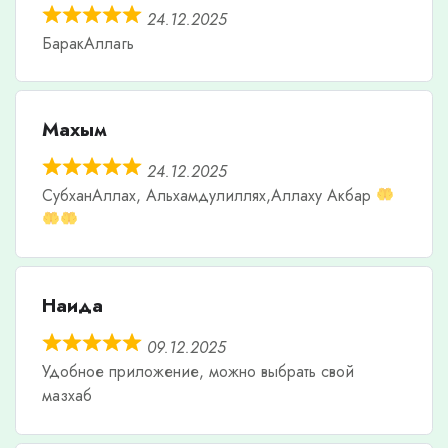
24.12.2025
БаракАллагь
Махым
24.12.2025
СубханАллах, Альхамдулиллях,Аллаху Акбар
Наида
09.12.2025
Удобное приложение, можно выбрать свой
мазхаб