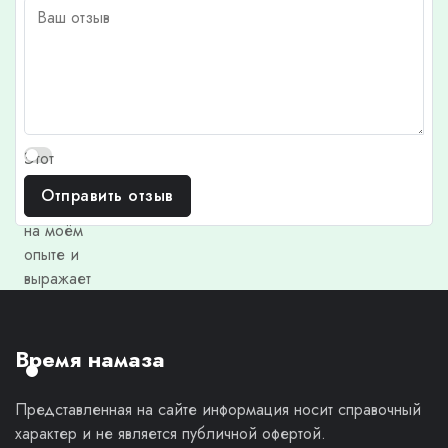
Этот
отзыв
Отправить отзыв
основан
на моём
опыте и
выражает
моё
личное
мнение.
Время намаза
Представленная на сайте информация носит справочный
характер и не является публичной офертой.