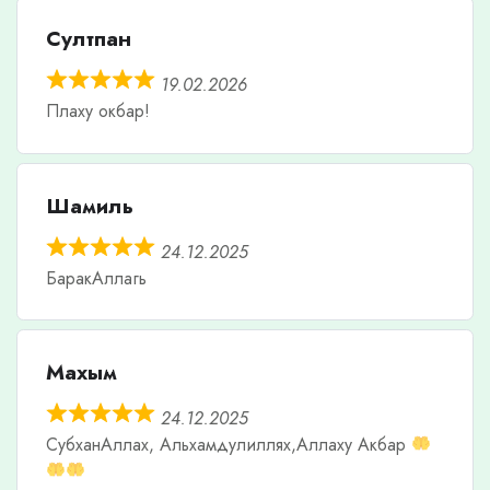
Султпан
19.02.2026
Плаху окбар!
Шамиль
24.12.2025
БаракАллагь
Махым
24.12.2025
СубханАллах, Альхамдулиллях,Аллаху Акбар