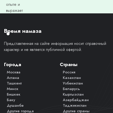
опыте и
выражает
моё
личное
мнение.
Время намаза
Представленная на сайте информация носит справочный
характер и не является публичной офертой.
Города
Страны
Москва
Россия
Астана
Казахстан
Ташкент
Узбекистан
Минск
Беларусь
Бишкек
Кыргызстан
Баку
Азербайджан
Душанбе
Таджикистан
Другие города
Другие страны