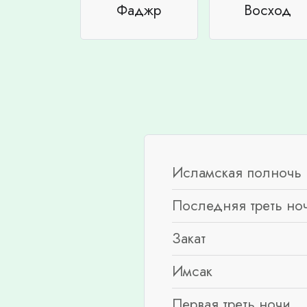
Фаджр
Восход
Исламская полночь 
Последняя треть но
Закат
Имсак
Первая треть ночи