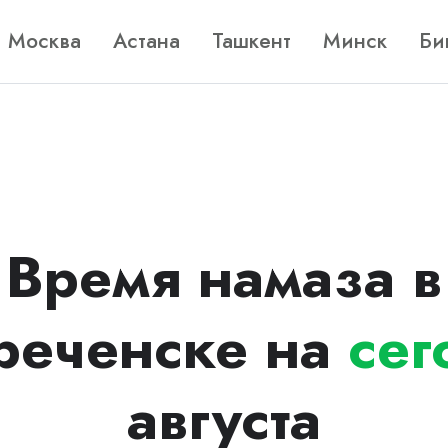
Москва
Астана
Ташкент
Минск
Би
Время намаза в
реченске на
сег
августа