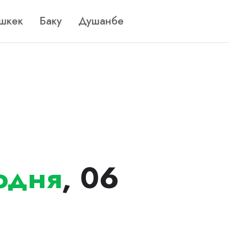
шкек
Баку
Душанбе
одня
, 06