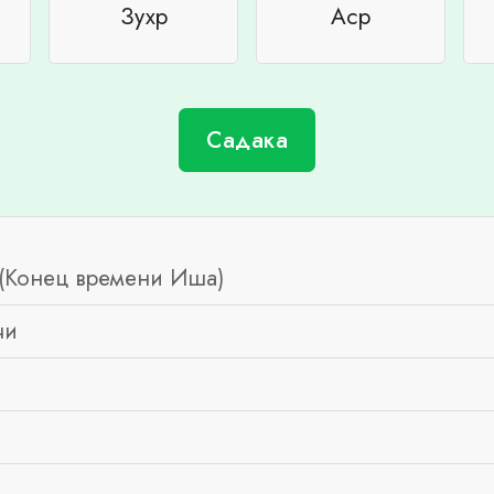
Зухр
Аср
Садака
(Конец времени Иша)
чи