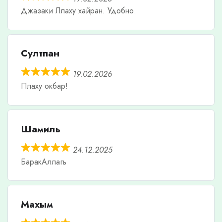
Джазаки Ллаху хайран. Удобно.
Султпан
19.02.2026
Плаху окбар!
Шамиль
24.12.2025
БаракАллагь
Махым