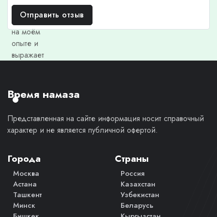
отзыв
Отправить отзыв
основан
на моём
опыте и
выражает
моё
личное
мнение.
Время намаза
Представленная на сайте информация носит справочный
характер и не является публичной офертой.
Города
Страны
Москва
Россия
Астана
Казахстан
Ташкент
Узбекистан
Минск
Беларусь
Бишкек
Кыргызстан