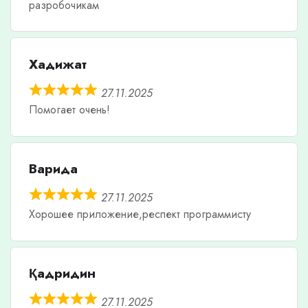
разробочикам
Хадижат
27.11.2025
Помогает очень!
Варида
27.11.2025
Хорошее приложение,респект программисту
Қадридин
27.11.2025