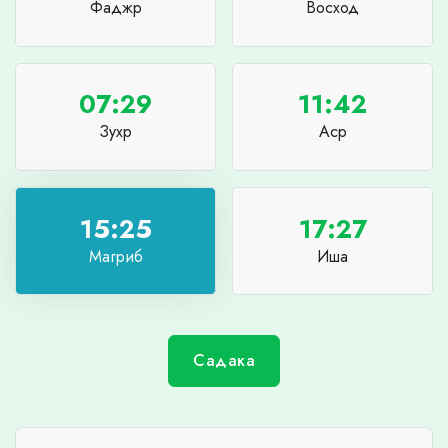
Фаджр
Восход
07:29
11:42
Зухр
Аср
15:25
17:27
Магриб
Иша
Садака