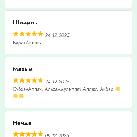
Шамиль
24.12.2025
БаракАллагь
Махым
24.12.2025
СубханАллах, Альхамдулиллях,Аллаху Акбар
Наида
09.12.2025