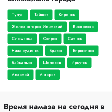
Тулун
Тайшет
Киренск
Железногорск-Илимский
Вихоревка
Слюдянка
Свирск
Саянск
Нижнеудинск
Братск
Бирюсинск
Байкальск
Шелехов
Иркутск
Алзамай
Ангарск
Время намаза на сегодня в