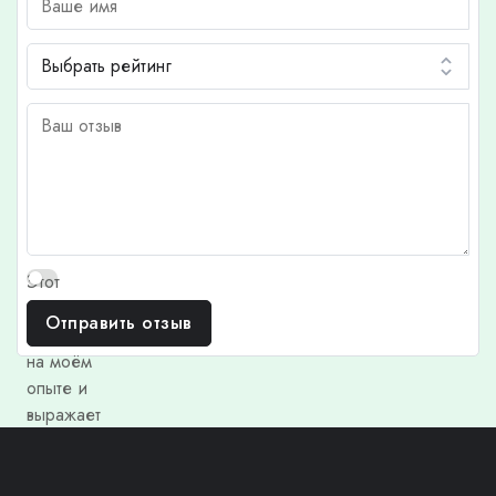
Этот
отзыв
Отправить отзыв
основан
на моём
опыте и
выражает
моё
личное
мнение.