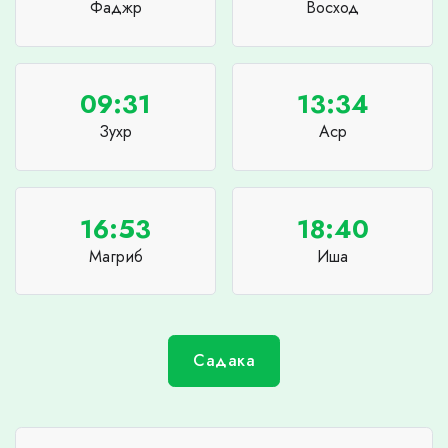
Фаджр
Восход
09:31
13:34
Зухр
Аср
16:53
18:40
Магриб
Иша
Садака