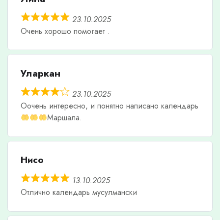
23.10.2025
Очень хорошо помогает .
Уларкан
23.10.2025
Оочень интересно, и понятно написано календарь
Маршала.
Нисо
13.10.2025
Отлично календарь мусулмански