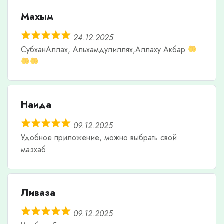
Махым
24.12.2025
СубханАллах, Альхамдулиллях,Аллаху Акбар
Наида
09.12.2025
Удобное приложение, можно выбрать свой
мазхаб
Ливаза
09.12.2025