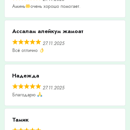
Аминь
очень хорошо помогает.
Ассалам алейкум жамоат
27.11.2025
Всё отлично
Надежда
27.11.2025
Благодарю
Тамик