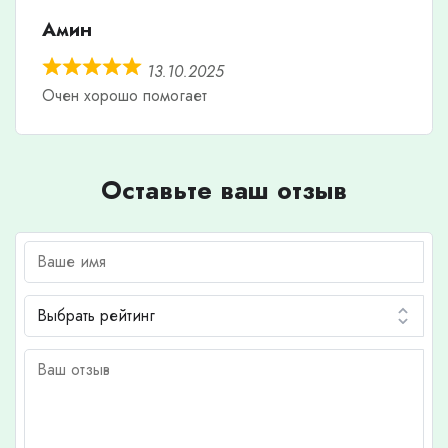
Амин
13.10.2025
Очен хорошо помогает
Оставьте ваш отзыв