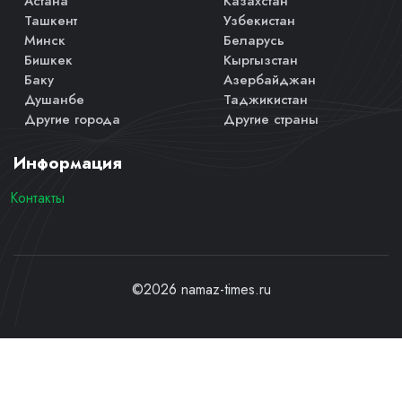
Астана
Казахстан
Ташкент
Узбекистан
Минск
Беларусь
Бишкек
Кыргызстан
Баку
Азербайджан
Душанбе
Таджикистан
Другие города
Другие страны
Информация
Контакты
©2026 namaz-times.ru