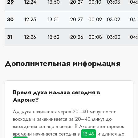
29
12:24
13:50
20:27
00:10
03:03
04:
30
12:25
13:51
20:27
00:09
03:02
04:
31
12:26
13:52
20:26
00:08
03:00
04:
Дополнительная информация
Время духа намаза сегодня в
Акроне?
Ад-духа начинается через 20–40 минут после
восхода и заканчивается за 20–40 минут до
вхождения солнца в зенит.
В Акроне
этот отрезок
времени начинается сегодня в
13:49
и длится до