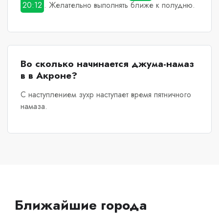
20:12
. Желательно выполнять ближе к полудню.
Во сколько начинается джума-намаз
в в Акроне?
С наступлением зухр наступает время пятничного
намаза.
Ближайшие города