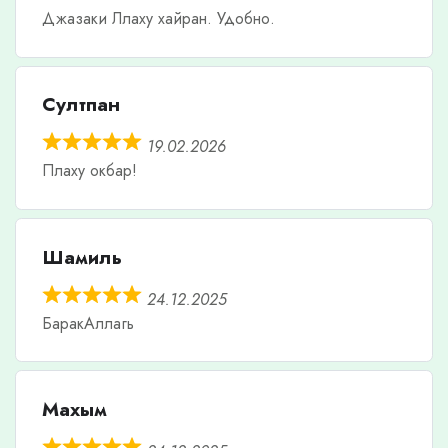
Джазаки Ллаху хайран. Удобно.
Султпан
19.02.2026
Плаху окбар!
Шамиль
24.12.2025
БаракАллагь
Махым