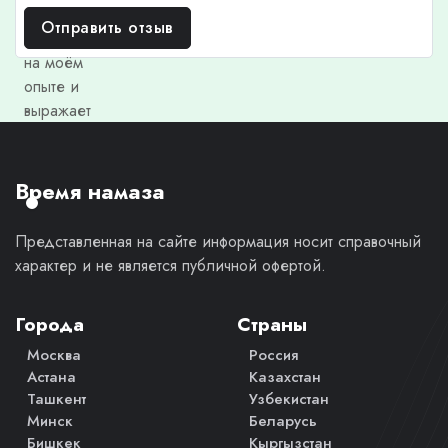
отзыв
Отправить отзыв
основан
на моём
опыте и
выражает
моё
личное
мнение.
Время намаза
Представленная на сайте информация носит справочный
характер и не является публичной офертой.
Города
Страны
Москва
Россия
Астана
Казахстан
Ташкент
Узбекистан
Минск
Беларусь
Бишкек
Кыргызстан