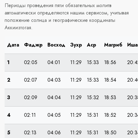
Периоды проведения пяти обязательных молитв
автоматически определяются нашим сервисом, учитывая
положение солнца и географические координаты
Аккиизтогая.
Дата
Фаджр
Восход
Зухр
Аср
Магриб
Иша
1
02:05
04:01
11:29
15:33
18:56
20:4
2
02:07
04:03
11:29
15:33
18:54
20:4
3
02:09
04:04
11:29
15:32
18:53
20:3
4
02:11
04:05
11:29
15:31
18:52
20:3
5
02:13
04:06
11:29
15:31
18:50
20:3