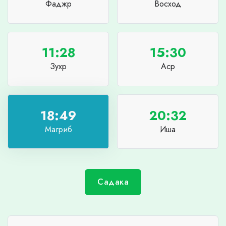
Фаджр
Восход
11:28
15:30
Зухр
Аср
18:49
20:32
Магриб
Иша
Садака