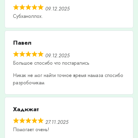
09.12.2025
Субханоллох.
Павел
09.12.2025
Большое спосибо что постарались
Никак не мог найти точное время намаза спосибо
разробочикам
Хадижат
27.11.2025
Помогает очень!