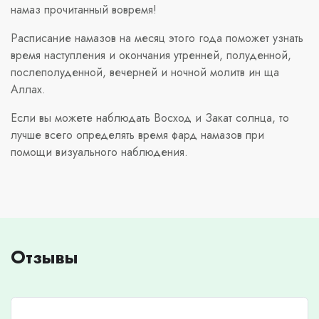
намаз прочитанный вовремя!
Расписание намазов на месяц этого года поможет узнать
время наступления и окончания утренней, полуденной,
послеполуденной, вечерней и ночной молитв ин ща
Аллах.
Если вы можете наблюдать Восход и Закат солнца, то
лучше всего определять время фард намазов при
помощи визуального наблюдения.
Отзывы