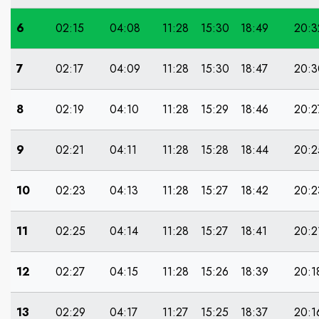
6
02:15
04:08
11:28
15:30
18:49
20:3
7
02:17
04:09
11:28
15:30
18:47
20:3
8
02:19
04:10
11:28
15:29
18:46
20:2
9
02:21
04:11
11:28
15:28
18:44
20:2
10
02:23
04:13
11:28
15:27
18:42
20:2
11
02:25
04:14
11:28
15:27
18:41
20:2
12
02:27
04:15
11:28
15:26
18:39
20:1
13
02:29
04:17
11:27
15:25
18:37
20:1