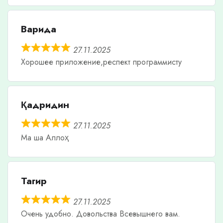
Варида
27.11.2025
Хорошее приложение,респект программисту
Қадридин
27.11.2025
Ма ша Аллоҳ
Тагир
27.11.2025
Очень удобно. Довольства Всевышнего вам.