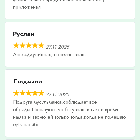
приложения
Руслан
27.11.2025
Альхамдулиллах, полезно знать.
Людмила
27.11.2025
Подруга мусульманка,соблюдает все
обряды.Пользуюсь,чтобы узнать в какое время
намаз,и звоню ей только тогда,когда не помешаю
ей.Спасибо.