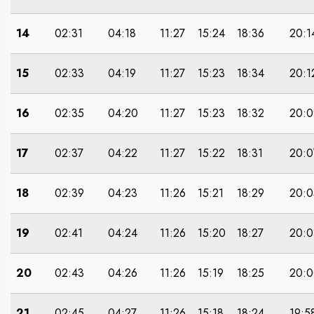
14
02:31
04:18
11:27
15:24
18:36
20:1
15
02:33
04:19
11:27
15:23
18:34
20:1
16
02:35
04:20
11:27
15:23
18:32
20:0
17
02:37
04:22
11:27
15:22
18:31
20:0
18
02:39
04:23
11:26
15:21
18:29
20:0
19
02:41
04:24
11:26
15:20
18:27
20:0
20
02:43
04:26
11:26
15:19
18:25
20:
21
02:45
04:27
11:26
15:18
18:24
19:5