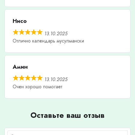
Нисо
13.10.2025
Отлично календарь мусулмански
Амин
13.10.2025
Очен хорошо помогает
Оставьте ваш отзыв