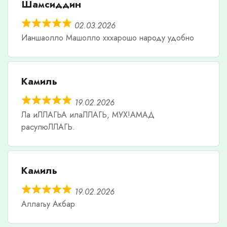
Шамсиддин
02.03.2026
Ианшаолло Машолло хххарошо народу удобно
Камиль
19.02.2026
Ла иЛЛАГЬА илаЛЛАГЬ, МУХ!АМАД
расулюЛЛАГЬ.
Камиль
19.02.2026
Аллагьу Акбар