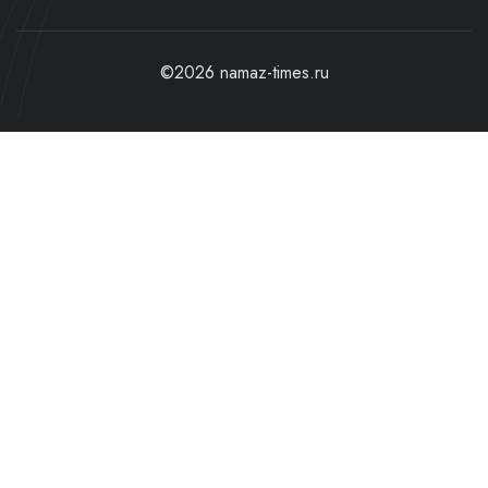
©2026 namaz-times.ru