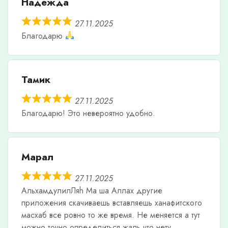
Надежда
27.11.2025
Благодарю
Тамик
27.11.2025
Благодарю! Это невероятно удобно.
Марал
27.11.2025
АльхамдулилЛяh Ма ша Аллах другие
приложения скачиваешь вставляешь ханафитского
масхаб все ровно то же время. Не меняется а тут
можно точно определиться жаль что нету