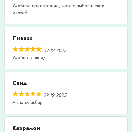
Удобное приложение, можно выбрать свой
мазхаб
Ливаза
09.12.2025
Удобно .5звезд
Саид
09.12.2025
Аллагьу акбар
Кахрамон