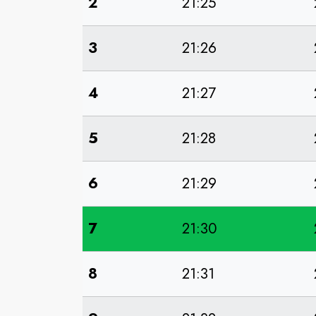
2
21:25
3
21:26
4
21:27
5
21:28
6
21:29
7
21:30
8
21:31