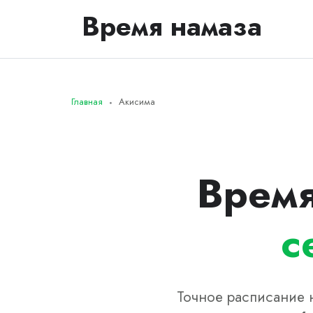
Время намаза
Главная
Акисима
Время
с
Точное расписание н