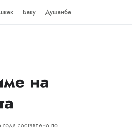
шкек
Баку
Душанбе
име на
та
6 года составлено по