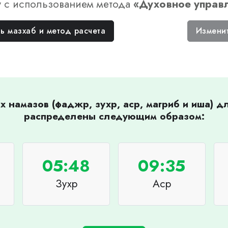
у
с использованием метода
«
Духовное управ
ь мазхаб и метод расчета
Измени
 намазов (фаджр, зухр, аср, магриб и иша) 
распределены следующим образом:
05:48
09:35
Зухр
Аср