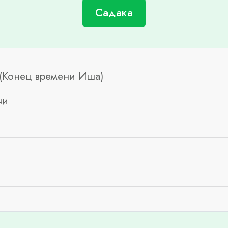
Садака
(Конец времени Иша)
чи