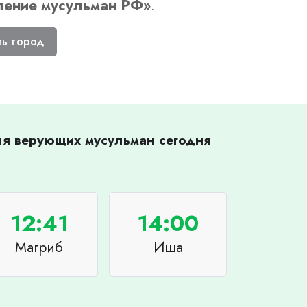
ление мусульман РФ
»
.
ть город
для верующих мусульман сегодня
12:41
14:00
Магриб
Иша