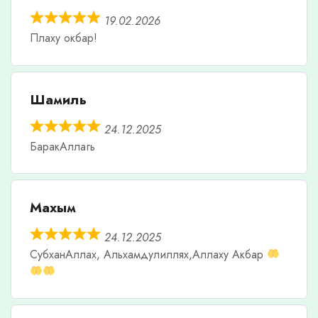
19.02.2026
Плаху окбар!
Шамиль
24.12.2025
БаракАллагь
Махым
24.12.2025
СубханАллах, Альхамдулиллях,Аллаху Акбар