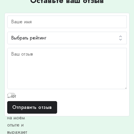
Оставьте ваш отзыв
Этот
отзыв
Отправить отзыв
основан
на моём
опыте и
выражает