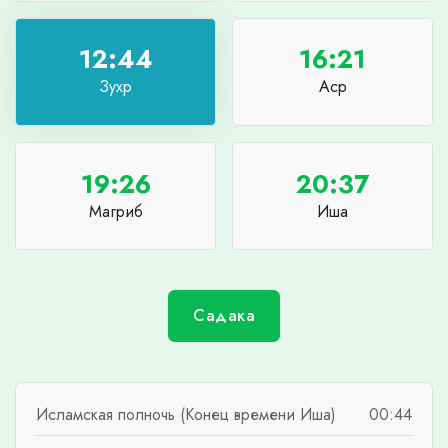
12:44
16:21
Зухр
Аср
19:26
20:37
Магриб
Иша
Садака
Исламская полночь (Конец времени Иша)
00:44