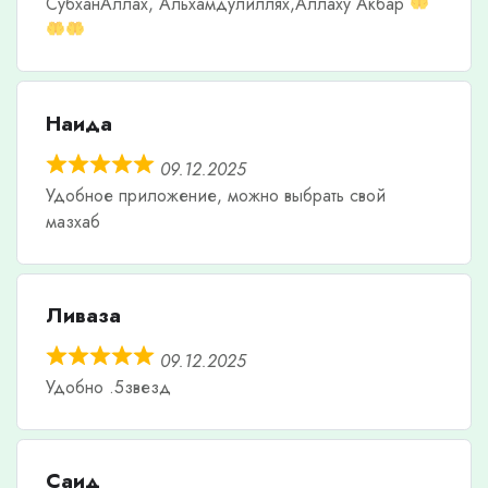
СубханАллах, Альхамдулиллях,Аллаху Акбар
Наида
09.12.2025
Удобное приложение, можно выбрать свой
мазхаб
Ливаза
09.12.2025
Удобно .5звезд
Саид