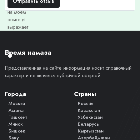
Отправить отзыв
основан
на моём
опыте и
выражает
моё
личное
мнение.
Время намаза
Представленная на сайте информация носит справочный
характер и не является публичной офертой.
Города
Страны
Москва
Россия
Астана
Казахстан
Ташкент
Узбекистан
Минск
Беларусь
Бишкек
Кыргызстан
Баку
Азербайджан