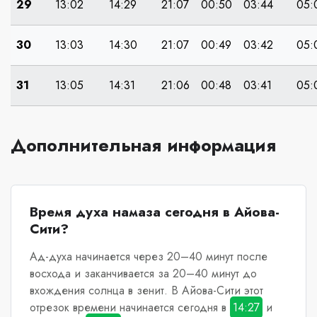
29
13:02
14:29
21:07
00:50
03:44
05:
30
13:03
14:30
21:07
00:49
03:42
05:
31
13:05
14:31
21:06
00:48
03:41
05:
Дополнительная информация
Время духа намаза сегодня в Айова-
Сити?
Ад-духа начинается через 20–40 минут после
восхода и заканчивается за 20–40 минут до
вхождения солнца в зенит.
В Айова-Сити
этот
отрезок времени начинается сегодня в
14:27
и