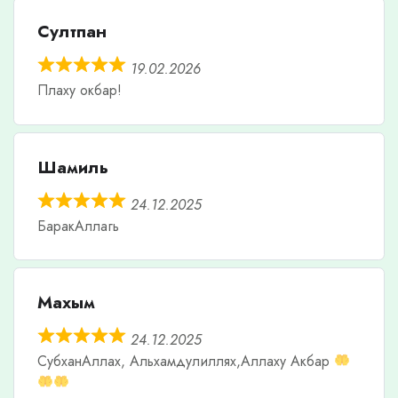
Султпан
19.02.2026
Плаху окбар!
Шамиль
24.12.2025
БаракАллагь
Махым
24.12.2025
СубханАллах, Альхамдулиллях,Аллаху Акбар