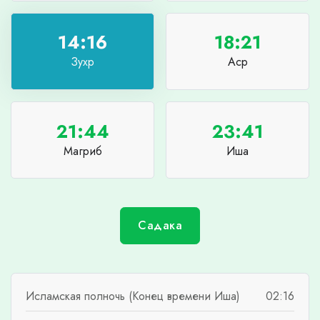
14:16
18:21
Зухр
Аср
21:44
23:41
Магриб
Иша
Садака
Исламская полночь (Конец времени Иша)
02:16