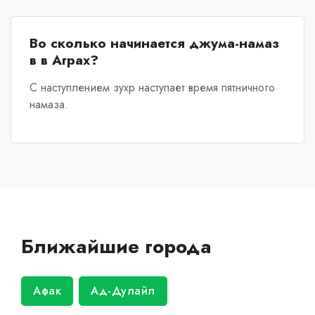
Во сколько начинается джума-намаз
в в Аграх?
С наступлением зухр наступает время пятничного
намаза.
Ближайшие города
Афак
Ад-Дулайл