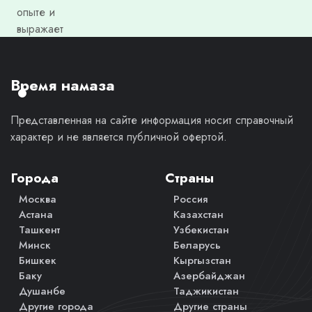
опыте и
выражает
моё
личное
мнение.
Время намаза
Представленная на сайте информация носит справочный
характер и не является публичной офертой.
Города
Страны
Москва
Россия
Астана
Казахстан
Ташкент
Узбекистан
Минск
Беларусь
Бишкек
Кыргызстан
Баку
Азербайджан
Душанбе
Таджикистан
Другие города
Другие страны