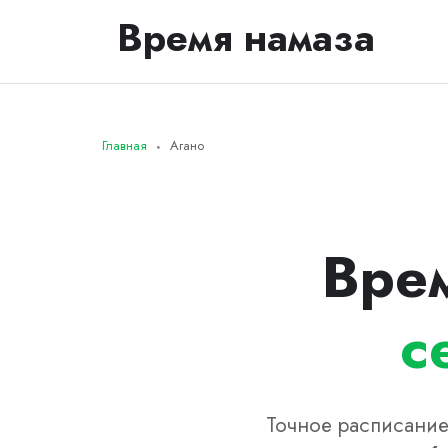
Время намаза
Главная
Агано
Врем
с
Точное расписание