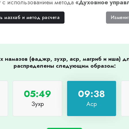
у
с использованием метода
«
Духовное управ
ь мазхаб и метод расчета
Измени
 намазов (фаджр, зухр, аср, магриб и иша) 
распределены следующим образом:
05:49
09:38
Зухр
Аср