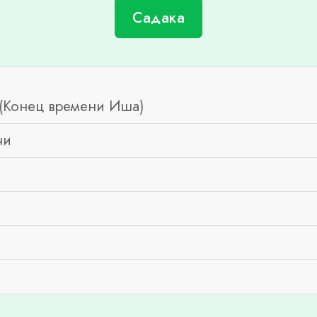
Садака
(Конец времени Иша)
чи