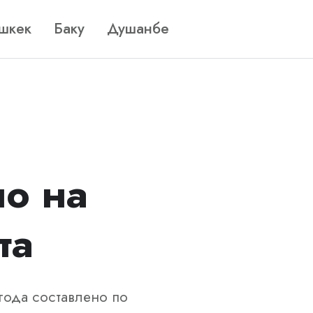
шкек
Баку
Душанбе
но на
та
года составлено по