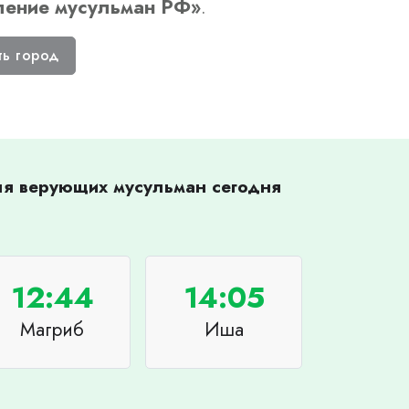
ление мусульман РФ
»
.
ть город
для верующих мусульман сегодня
12:44
14:05
Магриб
Иша