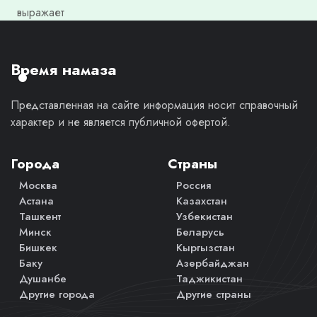
выражает
моё
личное
мнение.
Время намаза
Представленная на сайте информация носит справочный
характер и не является публичной офертой.
Города
Страны
Москва
Россия
Астана
Казахстан
Ташкент
Узбекистан
Минск
Беларусь
Бишкек
Кыргызстан
Баку
Азербайджан
Душанбе
Таджикистан
Другие города
Другие страны