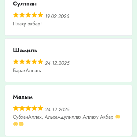
Султпан
19.02.2026
Плаху окбар!
Шамиль
24.12.2025
БаракАллагь
Махым
24.12.2025
СубханАллах, Альхамдулиллях,Аллаху Акбар