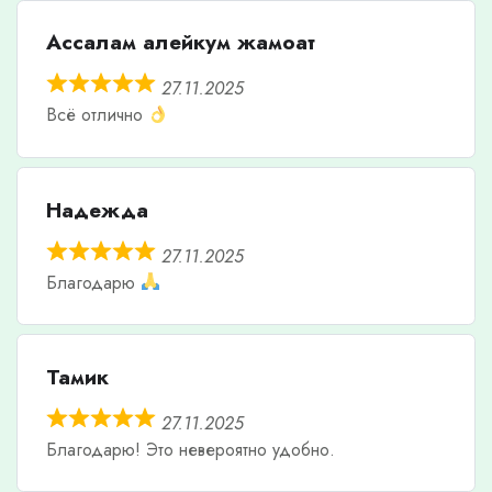
Ассалам алейкум жамоат
27.11.2025
Всё отлично
Надежда
27.11.2025
Благодарю
Тамик
27.11.2025
Благодарю! Это невероятно удобно.