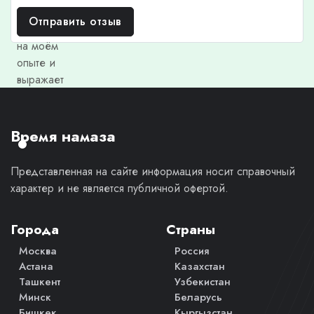
отзыв
Отправить отзыв
основан
на моём
опыте и
выражает
моё
личное
мнение.
Время намаза
Представленная на сайте информация носит справочный
характер и не является публичной офертой.
Города
Страны
Москва
Россия
Астана
Казахстан
Ташкент
Узбекистан
Минск
Беларусь
Бишкек
Кыргызстан