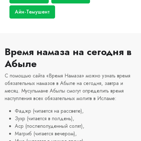
Айн-Темушент
Время намаза на сегодня в
Абыле
С помощью сайта «Время Намаза» можно узнать время
обязательных намазов в Абыле на сегодня, завтра и
месяц. Мусульмане Абылы смогут определить время
наступления всех обязательных молитв в Исламе:
Фаджр (читается на рассвете),
Зухр (читается в полдень),
Аср (послеполуденный солят),
Магриб (читается вечером),