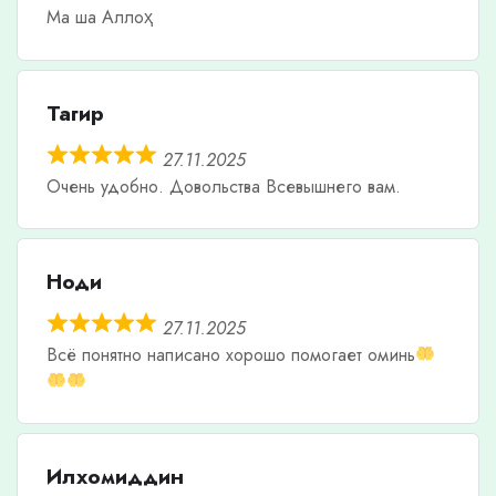
Ма ша Аллоҳ
Тагир
27.11.2025
Очень удобно. Довольства Всевышнего вам.
Ноди
27.11.2025
Всë понятно написано хорошо помогает оминь
Илхомиддин