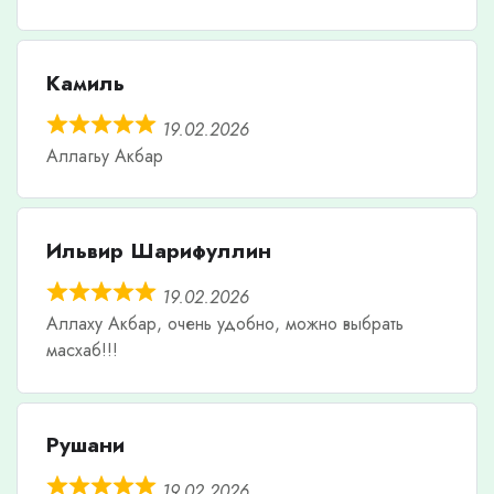
Камиль
19.02.2026
Аллагьу Акбар
Ильвир Шарифуллин
19.02.2026
Аллаху Акбар, очень удобно, можно выбрать
масхаб!!!
Рушани
19.02.2026