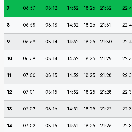
7
06:57
08:12
14:52
18:26
21:32
22:4
8
06:58
08:13
14:52
18:26
21:31
22:4
9
06:59
08:14
14:52
18:25
21:30
22:
10
06:59
08:14
14:52
18:25
21:29
22:3
11
07:00
08:15
14:52
18:25
21:28
22:3
12
07:01
08:15
14:52
18:25
21:28
22:3
13
07:02
08:16
14:51
18:25
21:27
22:3
14
07:02
08:16
14:51
18:25
21:26
22:3