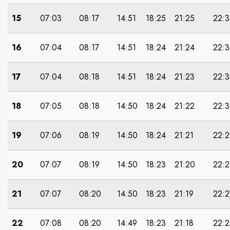
15
07:03
08:17
14:51
18:25
21:25
22:3
16
07:04
08:17
14:51
18:24
21:24
22:3
17
07:04
08:18
14:51
18:24
21:23
22:3
18
07:05
08:18
14:50
18:24
21:22
22:
19
07:06
08:19
14:50
18:24
21:21
22:2
20
07:07
08:19
14:50
18:23
21:20
22:2
21
07:07
08:20
14:50
18:23
21:19
22:2
22
07:08
08:20
14:49
18:23
21:18
22:2