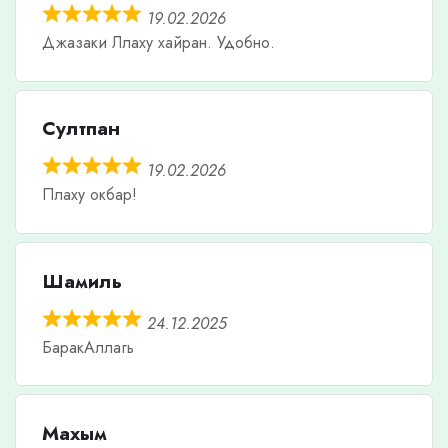
19.02.2026
Джазаки Ллаху хайран. Удобно.
Султпан
19.02.2026
Плаху окбар!
Шамиль
24.12.2025
БаракАллагь
Махым