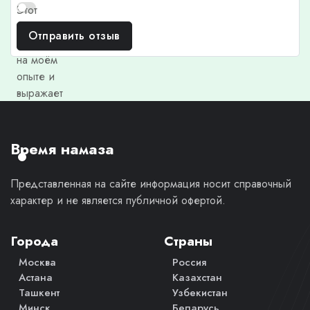
Этот
отзыв
Отправить отзыв
основан
на моём
опыте и
выражает
моё
личное
мнение.
Время намаза
Представленная на сайте информация носит справочный
характер и не является публичной офертой.
Города
Страны
Москва
Россия
Астана
Казахстан
Ташкент
Узбекистан
Минск
Беларусь