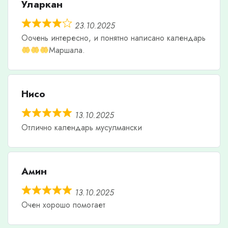
Уларкан
23.10.2025
Оочень интересно, и понятно написано календарь
Маршала.
Нисо
13.10.2025
Отлично календарь мусулмански
Амин
13.10.2025
Очен хорошо помогает