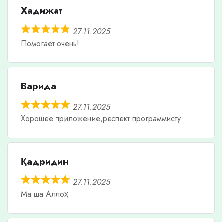
Хадижат
27.11.2025
Помогает очень!
Варида
27.11.2025
Хорошее приложение,респект программисту
Қадридин
27.11.2025
Ма ша Аллоҳ