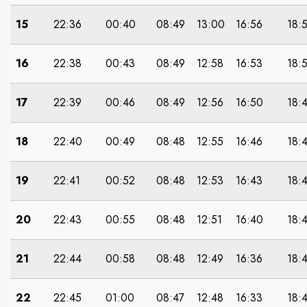
15
22:36
00:40
08:49
13:00
16:56
18:
16
22:38
00:43
08:49
12:58
16:53
18:
17
22:39
00:46
08:49
12:56
16:50
18:
18
22:40
00:49
08:48
12:55
16:46
18:
19
22:41
00:52
08:48
12:53
16:43
18:
20
22:43
00:55
08:48
12:51
16:40
18:
21
22:44
00:58
08:48
12:49
16:36
18:
22
22:45
01:00
08:47
12:48
16:33
18: