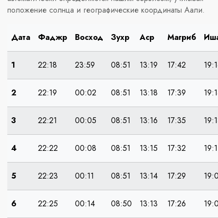
положение солнца и географические координаты Аали.
Дата
Фаджр
Восход
Зухр
Аср
Магриб
Иш
1
22:18
23:59
08:51
13:19
17:42
19:
2
22:19
00:02
08:51
13:18
17:39
19:
3
22:21
00:05
08:51
13:16
17:35
19:
4
22:22
00:08
08:51
13:15
17:32
19:1
5
22:23
00:11
08:51
13:14
17:29
19:
6
22:25
00:14
08:50
13:13
17:26
19: