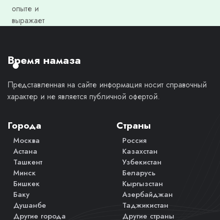
опыте и
выражает
моё
личное
мнение.
Время намаза
Представленная на сайте информация носит справочный
характер и не является публичной офертой.
Города
Страны
Москва
Россия
Астана
Казахстан
Ташкент
Узбекистан
Минск
Беларусь
Бишкек
Кыргызстан
Баку
Азербайджан
Душанбе
Таджикистан
Другие города
Другие страны