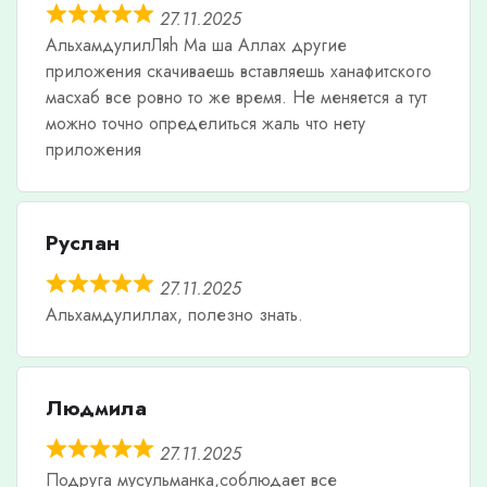
27.11.2025
АльхамдулилЛяh Ма ша Аллах другие
приложения скачиваешь вставляешь ханафитского
масхаб все ровно то же время. Не меняется а тут
можно точно определиться жаль что нету
приложения
Руслан
27.11.2025
Альхамдулиллах, полезно знать.
Людмила
27.11.2025
Подруга мусульманка,соблюдает все