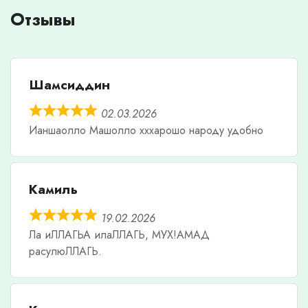
Отзывы
Шамсиддин
02.03.2026
Ианшаолло Машолло хххарошо народу удобно
Камиль
19.02.2026
Ла иЛЛАГЬА илаЛЛАГЬ, МУХ!АМАД
расулюЛЛАГЬ.