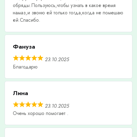
обряды.Пользуюсь,чтобы узнать в какое время
намаз,и звоню ей только тогда,когда не помешаю
ей.Спасибо.
Фануза
23.10.2025
Благодарю
Лина
23.10.2025
Очень хорошо помогает .