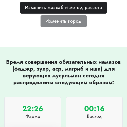
Изменить мазхаб и метод расчета
Изменить город
Время совершения обязательных намазов
(фаджр, зухр, аср, магриб и иша) для
верующих мусульман сегодня
распределены следующим образом:
22:26
00:16
Фаджр
Восход