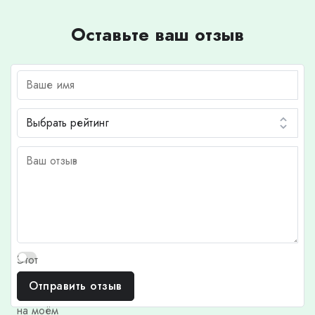
Оставьте ваш отзыв
Этот
отзыв
Отправить отзыв
основан
на моём