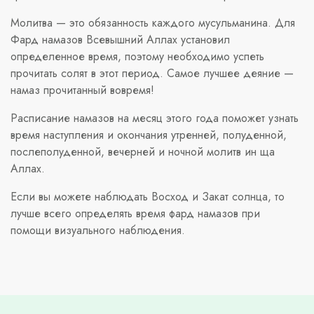
Молитва — это обязанность каждого мусульманина. Для
Фард намазов Всевышний Аллах установил
определенное время, поэтому необходимо успеть
прочитать солят в этот период. Самое лучшее деяние —
намаз прочитанный вовремя!
Расписание намазов на месяц этого года поможет узнать
время наступления и окончания утренней, полуденной,
послеполуденной, вечерней и ночной молитв ин ща
Аллах.
Если вы можете наблюдать Восход и Закат солнца, то
лучше всего определять время фард намазов при
помощи визуального наблюдения.